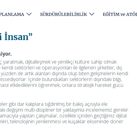
e PLANLAMA
SÜRDÜRÜLEBİLİRLİK
EĞİTİM ve ATÖ
i İnsan”
şiyor.
yaratmak, dijitalleşmek ve yenilikçi kültüre sahip olmak
endi sektörleri ve operasyonları ile ilgilenen şirketler, dış
yüzden de artık alanları dışında olup biten gelişmelerin kendi
hissediyorlar. İçinde bulundukları sektörlerin dışındaki bilgi,
i nasıl etkilediklerini öğrenmek, onlara stratejik hareket gücü
ler gibi dar kalıplara sığdırılmış bir bakış açısıyla ele
 değişimi multi-disipliner bir yaklaşımla incelememiz gerekir.
ıyla yapılan çalışmalar, özellikle içinden geçtiğimiz dijital
leri, teknolojinin yenilenmesi ve kuşaklar ekseninde döner