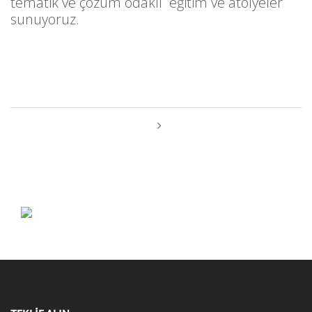
tematik ve çözüm odaklı eğitim ve atölyeler
sunuyoruz.
Yazı
dolaşımı