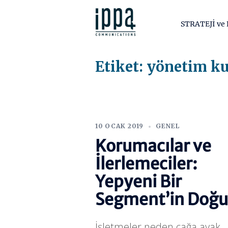
İçeriğe
atla
STRATEJİ v
Etiket:
yönetim ku
10 OCAK 2019
GENEL
Korumacılar ve
İlerlemeciler:
Yepyeni Bir
Segment’in Doğu
İşletmeler neden çağa ayak