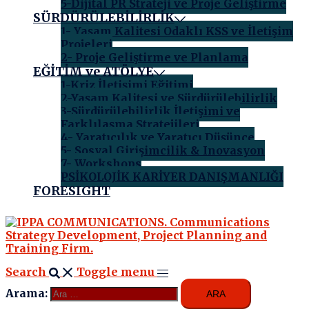
5-Dijital PR Strateji ve Proje Geliştirme
SÜRDÜRÜLEBİLİRLİK
1- Yaşam Kalitesi Odaklı KSS ve İletişim
Projeleri
2- Proje Geliştirme ve Planlama
EĞİTİM ve ATÖLYE
1-Kriz İletişimi Eğitimi
2-Yaşam Kalitesi ve Sürdürülebilirlik
3-Sürdürülebilirlik İletişimi ve
Farklılaşma Stratejileri
4- Yaratıcılık ve Yaratıcı Düşünce
5- Sosyal Girişimcilik & Inovasyon
7- Workshops
PSİKOLOJİK KARİYER DANIŞMANLIĞI
FORESIGHT
Search
Toggle menu
Arama: