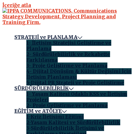
İçeriğe atla
STRATEJİ ve PLANLAMA
1- İletişim Stratejisi Geliştirme ve
Planlama
2- Sürdürülebilirlik ve Rekabette
Farklılaşma
3- Proje Geliştirme ve Planlama
4- Dijital Dönüşüm & Kültür Değişimi İçin
İletişim Planlaması
5-Dijital PR Strateji ve Proje Geliştirme
SÜRDÜRÜLEBİLİRLİK
1- Yaşam Kalitesi Odaklı KSS ve İletişim
Projeleri
2- Proje Geliştirme ve Planlama
EĞİTİM ve ATÖLYE
1-Kriz İletişimi Eğitimi
2-Yaşam Kalitesi ve Sürdürülebilirlik
3-Sürdürülebilirlik İletişimi ve
Farklılaşma Stratejileri