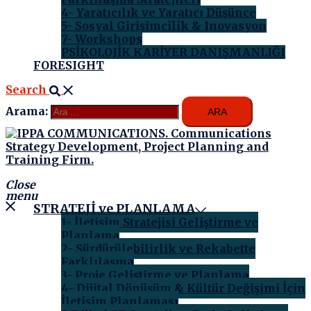
4- Yaratıcılık ve Yaratıcı Düşünce
5- Sosyal Girişimcilik & Inovasyon
7- Workshops
PSİKOLOJİK KARİYER DANIŞMANLIĞI
FORESIGHT
Search
Arama:
Close
menu
STRATEJİ ve PLANLAMA
1- İletişim Stratejisi Geliştirme ve
Planlama
2- Sürdürülebilirlik ve Rekabette
Farklılaşma
3- Proje Geliştirme ve Planlama
4- Dijital Dönüşüm & Kültür Değişimi İçin
İletişim Planlaması