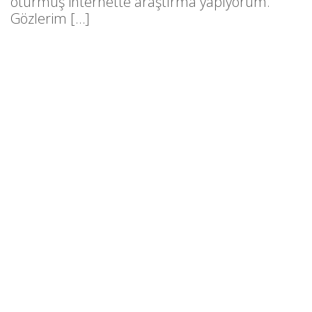
oturmuş internette araştırma yapıyorum.
Gözlerim […]