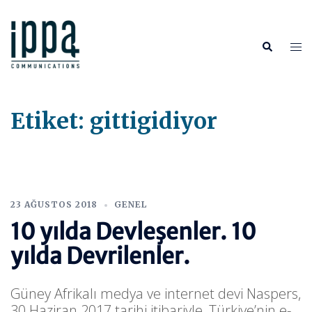
İçeriğe
atla
Tog
Search
me
Etiket:
gittigidiyor
23 AĞUSTOS 2018
GENEL
10 yılda Devleşenler. 10
yılda Devrilenler.
Güney Afrikalı medya ve internet devi Naspers,
30 Haziran 2017 tarihi itibariyle, Türkiye’nin e-