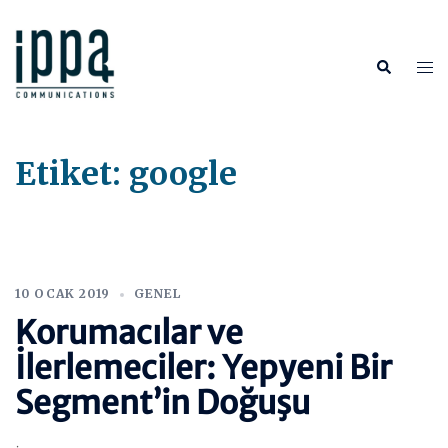
İçeriğe
atla
Tog
Search
me
Etiket:
google
10 OCAK 2019
GENEL
Korumacılar ve
İlerlemeciler: Yepyeni Bir
Segment’in Doğuşu