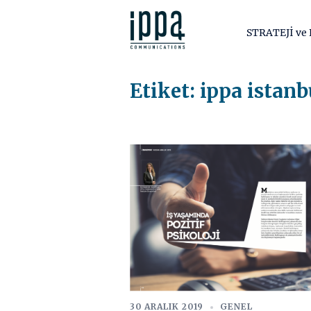
İçeriğe
atla
STRATEJİ v
Etiket:
ippa istanb
30 ARALIK 2019
GENEL