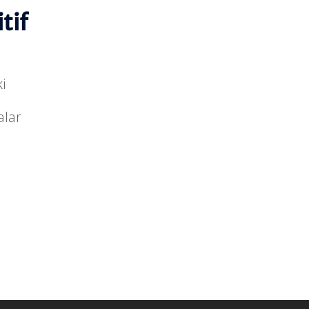
tif
i
lar