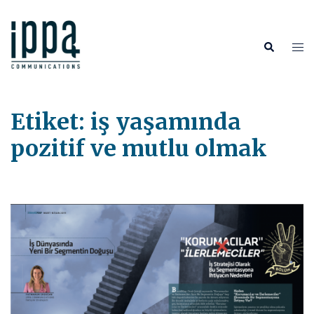
İçeriğe
atla
Tog
Search
me
Etiket:
iş yaşamında
pozitif ve mutlu olmak