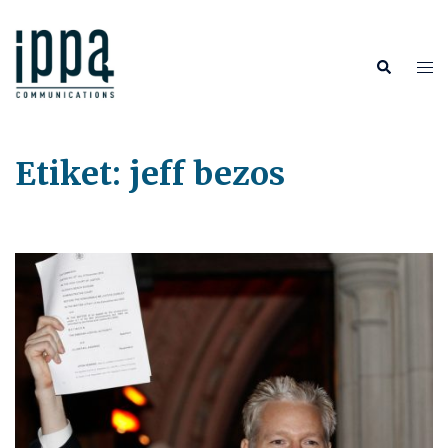
İçeriğe
atla
Tog
Search
me
Etiket:
jeff bezos