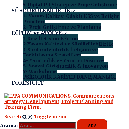
5-Dijital PR Strateji ve Proje Geliştirme
SÜRDÜRÜLEBİLİRLİK
1- Yaşam Kalitesi Odaklı KSS ve İletişim
Projeleri
2- Proje Geliştirme ve Planlama
EĞİTİM ve ATÖLYE
1-Kriz İletişimi Eğitimi
2-Yaşam Kalitesi ve Sürdürülebilirlik
3-Sürdürülebilirlik İletişimi ve
Farklılaşma Stratejileri
4- Yaratıcılık ve Yaratıcı Düşünce
5- Sosyal Girişimcilik & Inovasyon
7- Workshops
PSİKOLOJİK KARİYER DANIŞMANLIĞI
FORESIGHT
Search
Toggle menu
Arama: