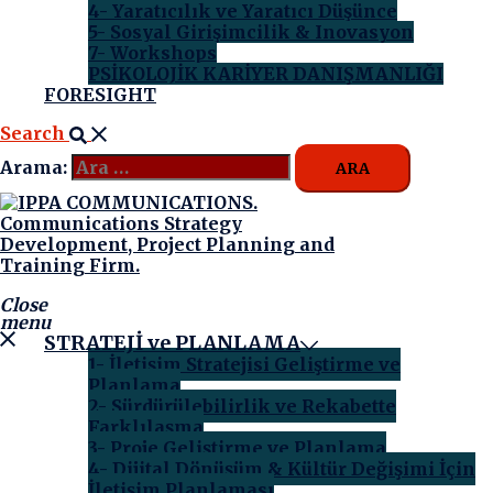
4- Yaratıcılık ve Yaratıcı Düşünce
5- Sosyal Girişimcilik & Inovasyon
7- Workshops
PSİKOLOJİK KARİYER DANIŞMANLIĞI
FORESIGHT
Search
Arama:
Close
menu
STRATEJİ ve PLANLAMA
1- İletişim Stratejisi Geliştirme ve
Planlama
2- Sürdürülebilirlik ve Rekabette
Farklılaşma
3- Proje Geliştirme ve Planlama
4- Dijital Dönüşüm & Kültür Değişimi İçin
İletişim Planlaması