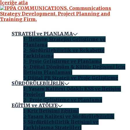
İçeriğe atla
STRATEJİ ve PLANLAMA
1- İletişim Stratejisi Geliştirme ve
Planlama
2- Sürdürülebilirlik ve Rekabette
Farklılaşma
3- Proje Geliştirme ve Planlama
4- Dijital Dönüşüm & Kültür Değişimi İçin
İletişim Planlaması
5-Dijital PR Strateji ve Proje Geliştirme
SÜRDÜRÜLEBİLİRLİK
1- Yaşam Kalitesi Odaklı KSS ve İletişim
Projeleri
2- Proje Geliştirme ve Planlama
EĞİTİM ve ATÖLYE
1-Kriz İletişimi Eğitimi
2-Yaşam Kalitesi ve Sürdürülebilirlik
3-Sürdürülebilirlik İletişimi ve
Farklılaşma Stratejileri