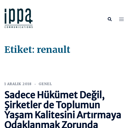
İçeriğe
atla
Tog
Search
me
Etiket:
renault
1 ARALIK 2018
GENEL
Sadece Hükümet Değil,
Şirketler de Toplumun
Yaşam Kalitesini Artırmaya
Odaklanmak Zorunda