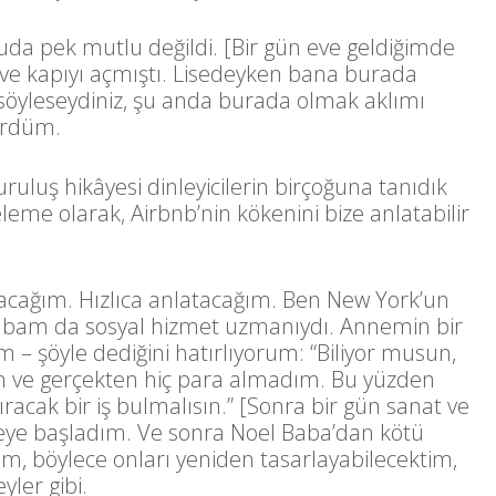
da pek mutlu değildi. [Bir gün eve geldiğimde
e kapıyı açmıştı. Lisedeyken bana burada
 söyleseydiniz, şu anda burada olmak aklımı
ürdüm.
uruluş hikâyesi dinleyicilerin birçoğuna tanıdık
zeleme olarak, Airbnb’nin kökenini bize anlatabilir
acağım. Hızlıca anlatacağım. Ben New York’un
bam da sosyal hizmet uzmanıydı. Annemin bir
 – şöyle dediğini hatırlıyorum: “Biliyor musun,
tim ve gerçekten hiç para almadım. Bu yüzden
acak bir iş bulmalısın.” [Sonra bir gün sanat ve
meye başladım. Ve sonra Noel Baba’dan kötü
m, böylece onları yeniden tasarlayabilecektim,
yler gibi.