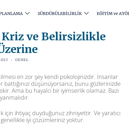
e PLANLAMA
SÜRDÜRÜLEBİLİRLİK
EĞİTİM ve ATÖ
Kriz ve Belirsizlikle
Üzerine
2023
GENEL
ilmesi en zor şey kendi psikolojinizdir. İnsanlar
ğer battığınızı düşünüyorsanız, bunu gözlerinizde
ekir. Ama bu hayalci bir iyimserlik olamaz. Bazı
ayanmalıdır.
k için ihtiyaç duyduğunuz zihniyettir. Ve yaratıcı
enellikle iyi çözümleriniz yoktur.