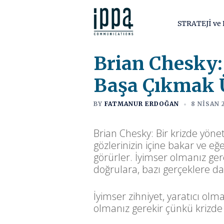
İçeriğe
atla
STRATEJİ v
Brian Chesky: 
Başa Çıkmak 
BY
FATMANUR ERDOĞAN
8 NISAN 
Brian Chesky: Bir krizde yönet
gözlerinizin içine bakar ve e
görürler. İyimser olmanız ger
doğrulara, bazı gerçeklere d
İyimser zihniyet, yaratıcı olma
olmanız gerekir çünkü krizde g