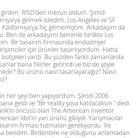
a girdim. RISD’den mezun oldum. Şimdi
orniya’ya gelmek istedim. Los Angeles ve SF
. Kaliforniya’ya hiç gitmemiştim. Arkadaşım da
u. Ben de arkadaşımı benimle birlikte Los
ttim. Bir tasarım firmasında endüstriyel
irişimciler için ürünler tasarlıyordum. Hatta
 bütçeleri vardı. Bu yüzden farklı zamanlarda
anlar bana fikirler getirirdi ve biz de şöyle
nedir? Bu ürünü nasıl tasarlayacağız? Nasıl
ız?
in her şeyi ben yapıyordum. Şimdi 2006
ana geldi ve “Bir reality şova katılacaksın.” dedi.
ank’in öncüsü olan The American Inventor
rican Idol’ın yan ürünü gibiydi. Yarışmacılar
tasarım firması tutmaları gerekiyordu. Ve
firma bendim. Birdenbire ne olduğunu anlamadan