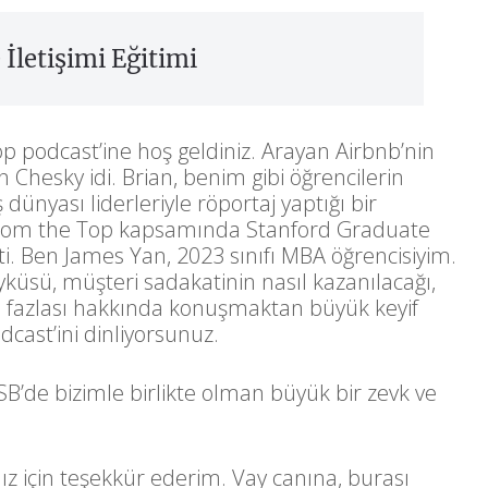
 İletişimi Eğitimi
 podcast’ine hoş geldiniz. Arayan Airbnb’nin
 Chesky idi. Brian, benim gibi öğrencilerin
dünyası liderleriyle röportaj yaptığı bir
From the Top kapsamında Stanford Graduate
tti. Ben James Yan, 2023 sınıfı MBA öğrencisiyim.
yküsü, müşteri sadakatinin nasıl kazanılacağı,
ha fazlası hakkında konuşmaktan büyük keyif
cast’ini dinliyorsunuz.
B’de bizimle birlikte olman büyük bir zevk ve
nız için teşekkür ederim. Vay canına, burası