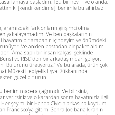
ı tasarlamaya başladım. [Bu bir nevi – ve o anda,
 ettim ki [kendi kendime], benimle bu sihirbaz
aramızdaki fark onların girişimci olma
 ben yakalayamadım. Ve ben başkalarının
ni hayatım bir arabanın içindeyim ve önümdeki
görünüyor. Ve aniden postadan bir paket aldım.
deri. Ama saplı bir insan kalçası şeklinde
Buns] ve RISD’den bir arkadaşımdan geliyor.
um. Bu ürünü üretiyoruz.” Ve bu arada, ürün çok
at Müzesi Hediyelik Eşya Dükkanı’nda
ekten güzel bir ürün.
Bu benim macera çağrımdı. Ve bilirsiniz,
r verirsiniz ve o karardan sonra hayatınızla ilgili
u. Her şeyimi bir Honda Civic’in arkasına koydum.
n Francisco’ya gittim. Sonra Joe bana kiranın