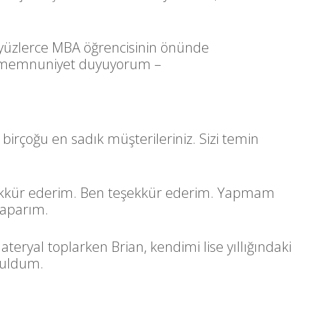
yüzlerce MBA öğrencisinin önünde
 memnuniyet duyuyorum –
irçoğu en sadık müşterileriniz. Sizi temin
şekkür ederim. Ben teşekkür ederim. Yapmam
yaparım.
teryal toplarken Brian, kendimi lise yıllığındaki
buldum.