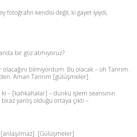
fotoğrafın kendisi değil, ki gayet iyiydi,
nda bir göz atmıyoruz?
r olacağını bilmiyordum. Bu olacak – oh Tanrım.
diden. Aman Tanrım [gülüşmeler].
u ki – [kahkahalar] – dünkü işlem seansının
 biraz yanlış olduğu ortaya çıktı –
 [anlaşılmaz]. [Gülüşmeler]