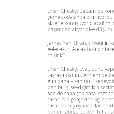
Brian Chesky: Babam bu konu
yemek odasında oturuyordu v
sizlerle konuşuyor olacağımı
başımdan alıyor diye düşün
James Yan: Brian, şirketinin k
gelecektir. Ancak hızlı bir ta
misiniz?
Brian Chesky: Evet, bunu yap
taşrasındanım. Annem de ba
gün bana – sanırım lisedeydim
ben bu işi sevdiğim için seç
sen de sana çok para kazandır
tasarımla gerçekten ilgilen
tasarlanmış oyuncaklar istedi
bunun gibi gerçekten tuhaf şe