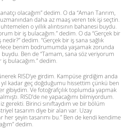
anatçı olacağım” dedim. O da “Aman Tanrım,
 uzmanından daha az maaş veren tek işi seçtin.
uhtemelen o yıllık alıntısının bahanesi buydu.
orum bir iş bulacağım.” dedim. O da “Gerçek bir
ş nedir?” dedim. “Gerçek bir iş sana sağlık
r, böylece benim bodrumumda yaşamak zorunda
m buydu. Ben de “Tamam, sana söz veriyorum
ir iş bulacağım.” dedim.
şünerek RISD’ye girdim. Kampüse girdiğim anda
z yıl kadar geç doğduğumu hissettim çünkü ben
izer gibiydim. Ve fotoğrafçılık toplumda yapmak
i almıştı. RISD’de ne yapacağımı bilmiyordum.
 gerekti. Birinci sınıftaydım ve bir bölüm
riyel tasarım diye bir alan var. Uzay
ar her şeyin tasarımı bu.” Ben de kendi kendime
ağım” dedim.