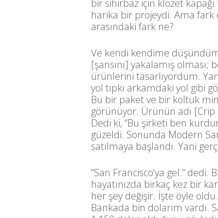
bir sihirbaz için klozet kapağ
harika bir projeydi. Ama fark
arasındaki fark ne?
Ve kendi kendime düşündüm, 
[şansını] yakalamış olması;
ürünlerini tasarlıyordum. Ya
yol tıpkı arkamdaki yol gibi 
Bu bir paket ve bir koltuk min
görünüyor. Ürünün adı [Crip 
Dedi ki, “Bu şirketi ben kurd
güzeldi. Sonunda Modern San
satılmaya başlandı. Yani gerç
“San Francisco’ya gel.” dedi. 
hayatınızda birkaç kez bir kara
her şey değişir. İşte öyle old
Bankada bin dolarım vardı. Sa