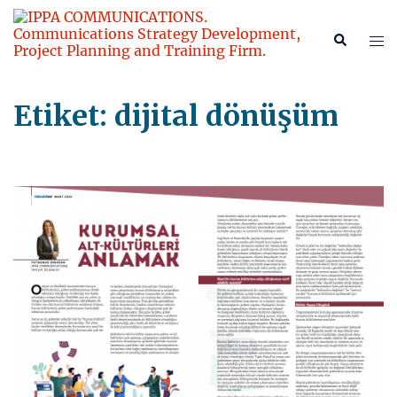
İçeriğe
atla
Tog
Search
me
Etiket:
dijital dönüşüm