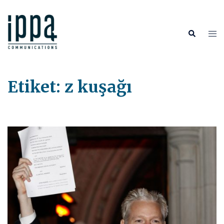
İçeriğe
atla
Tog
Search
me
Etiket:
z kuşağı