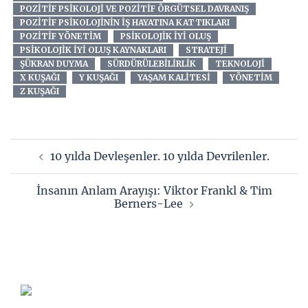
POZITIF PSIKOLOJI VE POZITIF ÖRGÜTSEL DAVRANIŞ
POZITIF PSIKOLOJININ IŞ HAYATINA KATTIKLARI
POZITIF YÖNETIM
PSIKOLOJIK IYI OLUŞ
PSIKOLOJIK IYI OLUŞ KAYNAKLARI
STRATEJI
ŞÜKRAN DUYMA
SÜRDÜRÜLEBILIRLIK
TEKNOLOJI
X KUŞAĞI
Y KUŞAĞI
YAŞAM KALITESI
YÖNETIM
Z KUŞAĞI
Yazı
10 yılda Devleşenler. 10 yılda Devrilenler.
dolaşımı
İnsanın Anlam Arayışı: Viktor Frankl & Tim
Berners-Lee