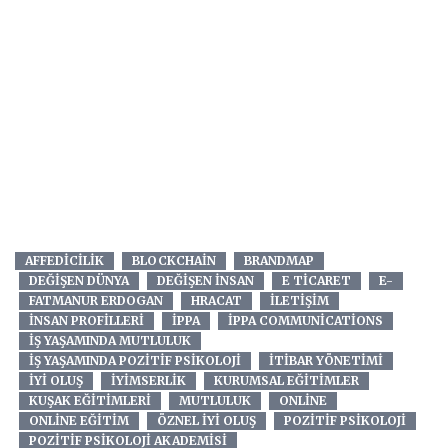
AFFEDICILIK
BLOCKCHAIN
BRANDMAP
DEĞIŞEN DÜNYA
DEĞIŞEN INSAN
E TICARET
E-
FATMANUR ERDOGAN
HRACAT
ILETIŞIM
INSAN PROFILLERI
IPPA
IPPA COMMUNICATIONS
IŞ YAŞAMINDA MUTLULUK
IŞ YAŞAMINDA POZITIF PSIKOLOJI
ITIBAR YÖNETIMI
IYI OLUŞ
IYIMSERLIK
KURUMSAL EĞITIMLER
KUŞAK EĞITIMLERI
MUTLULUK
ONLINE
ONLINE EĞITIM
ÖZNEL IYI OLUŞ
POZITIF PSIKOLOJI
POZITIF PSIKOLOJI AKADEMISI