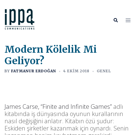
İçeriğe
atla
Tog
Search
me
Modern Kölelik Mi
Geliyor?
BY
FATMANUR ERDOĞAN
4 EKIM 2018
GENEL
James Carse, “Finite and Infinite Games”
adlı
kitabında iş dünyasında oyunun kurallarının
nasıl değişiğini anlatır. Kitabın özü şudur:
Eskiden şirketler kazanmak için oynardı. Senin