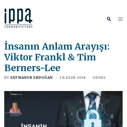
İçeriğe
atla
Tog
Search
me
İnsanın Anlam Arayışı:
Viktor Frankl & Tim
Berners-Lee
BY
FATMANUR ERDOĞAN
1 KASIM 2018
GENEL