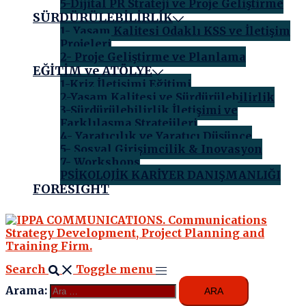
5-Dijital PR Strateji ve Proje Geliştirme
SÜRDÜRÜLEBİLİRLİK
1- Yaşam Kalitesi Odaklı KSS ve İletişim
Projeleri
2- Proje Geliştirme ve Planlama
EĞİTİM ve ATÖLYE
1-Kriz İletişimi Eğitimi
2-Yaşam Kalitesi ve Sürdürülebilirlik
3-Sürdürülebilirlik İletişimi ve
Farklılaşma Stratejileri
4- Yaratıcılık ve Yaratıcı Düşünce
5- Sosyal Girişimcilik & Inovasyon
7- Workshops
PSİKOLOJİK KARİYER DANIŞMANLIĞI
FORESIGHT
Search
Toggle menu
Arama: