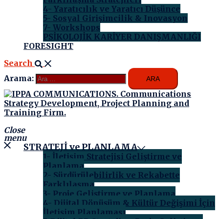
4- Yaratıcılık ve Yaratıcı Düşünce
5- Sosyal Girişimcilik & Inovasyon
7- Workshops
PSİKOLOJİK KARİYER DANIŞMANLIĞI
FORESIGHT
Search
Arama:
Close
menu
STRATEJİ ve PLANLAMA
1- İletişim Stratejisi Geliştirme ve
Planlama
2- Sürdürülebilirlik ve Rekabette
Farklılaşma
3- Proje Geliştirme ve Planlama
4- Dijital Dönüşüm & Kültür Değişimi İçin
İletişim Planlaması