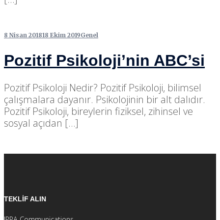
8 Nisan 2018
18 Ekim 2019
Genel
Pozitif Psikoloji’nin ABC’si
Pozitif Psikoloji Nedir? Pozitif Psikoloji, bilimsel
çalışmalara dayanır. Psikolojinin bir alt dalıdır.
Pozitif Psikoloji, bireylerin fiziksel, zihinsel ve
sosyal açıdan […]
TEKLİF ALIN
IPPA Communications