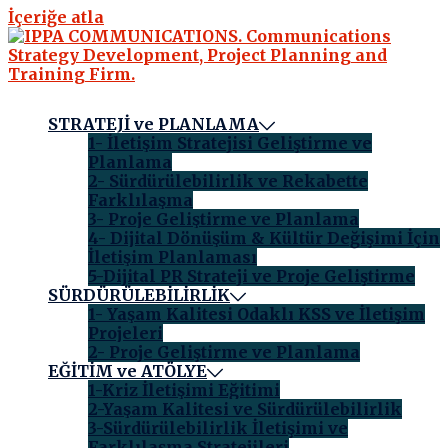
İçeriğe atla
STRATEJİ ve PLANLAMA
1- İletişim Stratejisi Geliştirme ve
Planlama
2- Sürdürülebilirlik ve Rekabette
Farklılaşma
3- Proje Geliştirme ve Planlama
4- Dijital Dönüşüm & Kültür Değişimi İçin
İletişim Planlaması
5-Dijital PR Strateji ve Proje Geliştirme
SÜRDÜRÜLEBİLİRLİK
1- Yaşam Kalitesi Odaklı KSS ve İletişim
Projeleri
2- Proje Geliştirme ve Planlama
EĞİTİM ve ATÖLYE
1-Kriz İletişimi Eğitimi
2-Yaşam Kalitesi ve Sürdürülebilirlik
3-Sürdürülebilirlik İletişimi ve
Farklılaşma Stratejileri