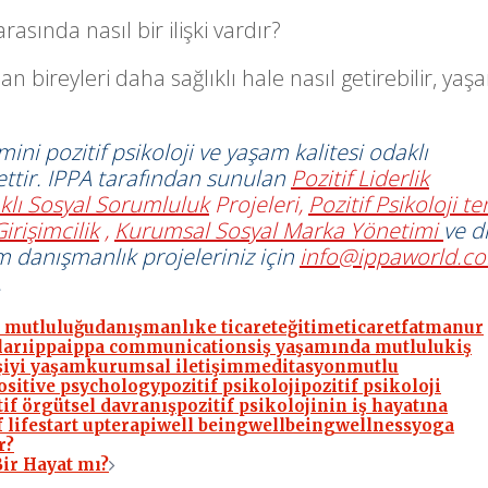
arasında nasıl bir ilişki vardır?
lan bireyleri daha sağlıklı hale nasıl getirebilir, ya
mini pozitif psikoloji ve yaşam kalitesi odaklı
rkettir. IPPA tarafından sunulan
Pozitif Liderlik
klı Sosyal Sorumluluk
Projeleri,
Pozitif Psikoloji te
irişimcilik
,
Kurumsal Sosyal Marka Yönetimi
ve d
im danışmanlık projeleriniz için
info@ippaworld.c
.
n mutluluğu
danışmanlık
e ticaret
eğitim
eticaret
fatmanur
ları
ippa
ippa communications
iş yaşamında mutluluk
iş
ş
iyi yaşam
kurumsal iletişim
meditasyon
mutlu
ositive psychology
pozitif psikoloji
pozitif psikoloji
itif örgütsel davranış
pozitif psikolojinin iş hayatına
 life
start up
terapi
well being
wellbeing
wellness
yoga
r?
ir Hayat mı?