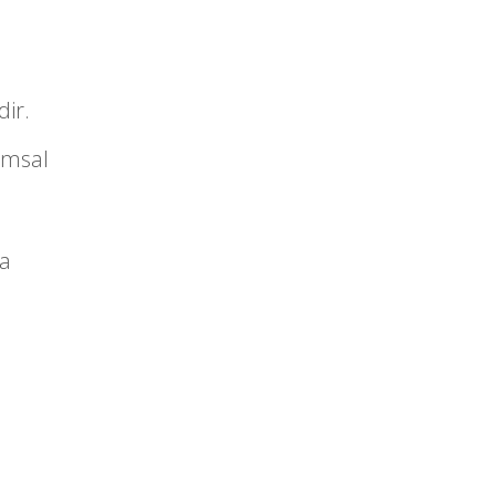
dir.
umsal
ya