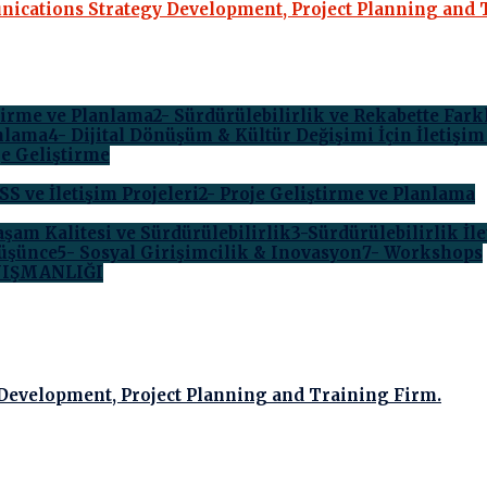
iştirme ve Planlama
2- Sürdürülebilirlik ve Rekabette Far
anlama
4- Dijital Dönüşüm & Kültür Değişimi İçin İletişi
oje Geliştirme
SS ve İletişim Projeleri
2- Proje Geliştirme ve Planlama
aşam Kalitesi ve Sürdürülebilirlik
3-Sürdürülebilirlik İle
Düşünce
5- Sosyal Girişimcilik & Inovasyon
7- Workshops
NIŞMANLIĞI