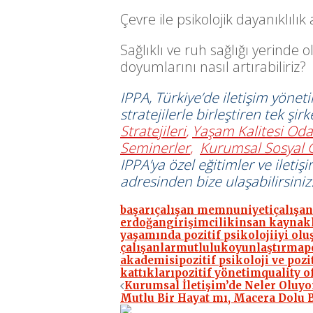
Çevre ile psikolojik dayanıklılık 
Sağlıklı ve ruh sağlığı yerinde o
doyumlarını nasıl artırabiliriz?
IPPA, Türkiye’de iletişim yöneti
stratejilerle birleştiren tek şi
Stratejileri
,
Yaşam Kalitesi Oda
Seminerler
,
Kurumsal Sosyal G
IPPA’ya özel eğitimler ve iletiş
adresinden bize ulaşabilirsiniz
başarı
çalışan memnuniyeti
çalışa
erdoğan
girişimcilik
insan kaynak
yaşamında pozitif psikoloji
iyi olu
çalışanlar
mutluluk
oyunlaştırma
p
akademisi
pozitif psikoloji ve poz
kattıkları
pozitif yönetim
quality of
Yazı
Kurumsal İletişim’de Neler Oluyo
Mutlu Bir Hayat mı, Macera Dolu B