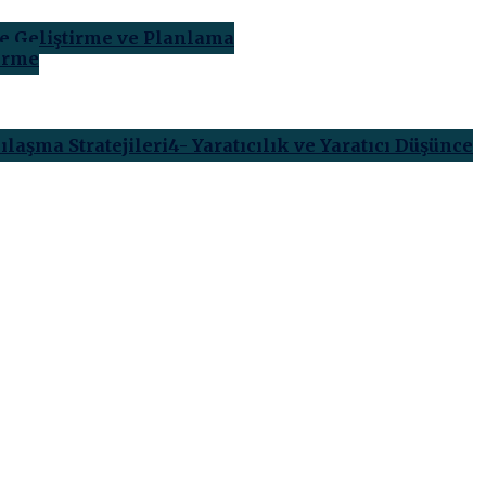
je Geliştirme ve Planlama
tirme
ılaşma Stratejileri
4- Yaratıcılık ve Yaratıcı Düşünce