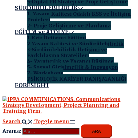
5-Dijital PR Strateji ve Proje Geliştirme
SÜRDÜRÜLEBİLİRLİK
1- Yaşam Kalitesi Odaklı KSS ve İletişim
Projeleri
2- Proje Geliştirme ve Planlama
EĞİTİM ve ATÖLYE
1-Kriz İletişimi Eğitimi
2-Yaşam Kalitesi ve Sürdürülebilirlik
3-Sürdürülebilirlik İletişimi ve
Farklılaşma Stratejileri
4- Yaratıcılık ve Yaratıcı Düşünce
5- Sosyal Girişimcilik & Inovasyon
7- Workshops
PSİKOLOJİK KARİYER DANIŞMANLIĞI
FORESIGHT
Search
Toggle menu
Arama: