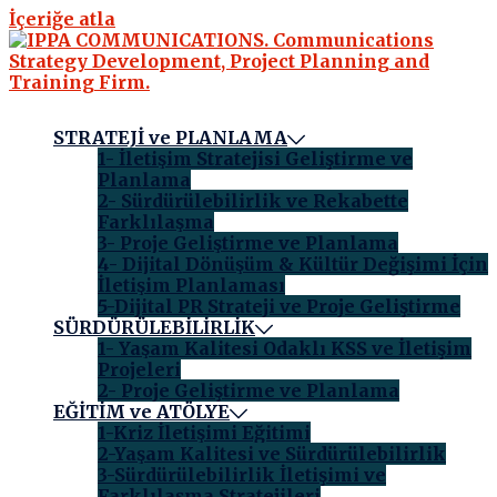
İçeriğe atla
STRATEJİ ve PLANLAMA
1- İletişim Stratejisi Geliştirme ve
Planlama
2- Sürdürülebilirlik ve Rekabette
Farklılaşma
3- Proje Geliştirme ve Planlama
4- Dijital Dönüşüm & Kültür Değişimi İçin
İletişim Planlaması
5-Dijital PR Strateji ve Proje Geliştirme
SÜRDÜRÜLEBİLİRLİK
1- Yaşam Kalitesi Odaklı KSS ve İletişim
Projeleri
2- Proje Geliştirme ve Planlama
EĞİTİM ve ATÖLYE
1-Kriz İletişimi Eğitimi
2-Yaşam Kalitesi ve Sürdürülebilirlik
3-Sürdürülebilirlik İletişimi ve
Farklılaşma Stratejileri