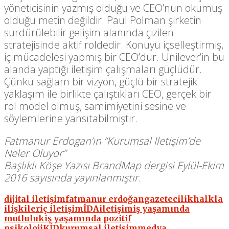
yöneticisinin yazmış olduğu ve CEO’nun okumuş
olduğu metin değildir. Paul Polman şirketin
surdürülebilir gelişim alanında çizilen
stratejisinde aktif roldedir. Konuyu içselleştirmiş,
iç mücadelesi yapmış bir CEO’dur. Unilever’in bu
alanda yaptığı iletişim çalışmaları güçlüdür.
Çünkü sağlam bir vizyon, güçlü bir stratejik
yaklaşım ile birlikte çalıştıkları CEO, gerçek bir
rol model olmuş, samimiyetini sesine ve
söylemlerine yansıtabilmiştir.
Fatmanur Erdogan’ın “Kurumsal Iletişim’de
Neler Oluyor”
Başlıklı Köşe Yazısı BrandMap dergisi Eylül-Ekim
2016 sayısında yayınlanmıştır.
dijital iletişim
fatmanur erdoğan
gazetecilik
halkla
ilişkiler
iç iletişim
İDA
iletişim
iş yaşamında
mutluluk
iş yaşamında pozitif
psikoloji
KİD
kurumsal iletişim
medya