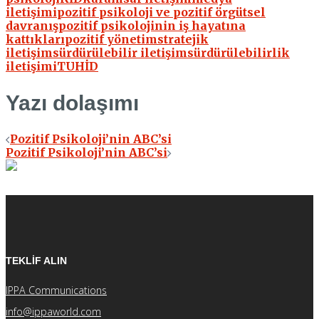
iletişimi
pozitif psikoloji ve pozitif örgütsel
davranış
pozitif psikolojinin iş hayatına
kattıkları
pozitif yönetim
stratejik
iletişim
sürdürülebilir iletişim
sürdürülebilirlik
iletişimi
TUHİD
Yazı dolaşımı
Pozitif Psikoloji’nin ABC’si
Pozitif Psikoloji’nin ABC’si
TEKLİF ALIN
IPPA Communications
info@ippaworld.com