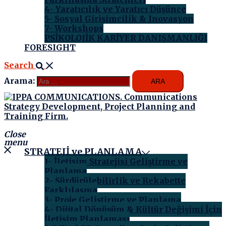
4- Yaratıcılık ve Yaratıcı Düşünce
5- Sosyal Girişimcilik & Inovasyon
7- Workshops
PSİKOLOJİK KARİYER DANIŞMANLIĞI
FORESIGHT
Search
Arama:
Close
menu
STRATEJİ ve PLANLAMA
1- İletişim Stratejisi Geliştirme ve
Planlama
2- Sürdürülebilirlik ve Rekabette
Farklılaşma
3- Proje Geliştirme ve Planlama
4- Dijital Dönüşüm & Kültür Değişimi İçin
İletişim Planlaması