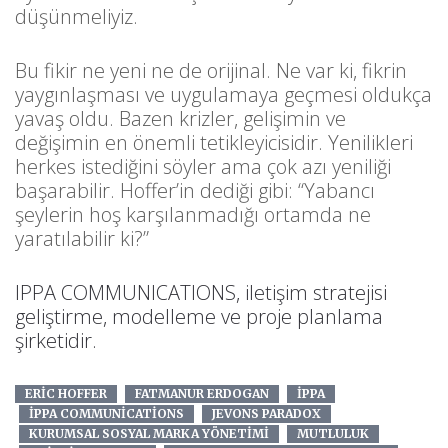
düşünmeliyiz.
Bu fikir ne yeni ne de orijinal. Ne var ki, fikrin
yaygınlaşması ve uygulamaya geçmesi oldukça
yavaş oldu. Bazen krizler, gelişimin ve
değişimin en önemli tetikleyicisidir. Yenilikleri
herkes istediğini söyler ama çok azı yeniliği
başarabilir. Hoffer’in dediği gibi: “Yabancı
şeylerin hoş karşılanmadığı ortamda ne
yaratılabilir ki?”
IPPA COMMUNICATIONS, iletişim stratejisi
geliştirme, modelleme ve proje planlama
şirketidir.
ERIC HOFFER
FATMANUR ERDOGAN
IPPA
IPPA COMMUNICATIONS
JEVONS PARADOX
KURUMSAL SOSYAL MARKA YÖNETIMI
MUTLULUK