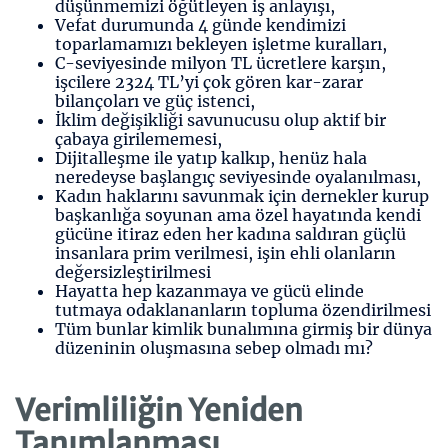
düşünmemizi öğütleyen iş anlayışı,
Vefat durumunda 4 günde kendimizi
toparlamamızı bekleyen işletme kuralları,
C-seviyesinde milyon TL ücretlere karşın,
işcilere 2324 TL’yi çok gören kar-zarar
bilançoları ve güç istenci,
İklim değişikliği savunucusu olup aktif bir
çabaya girilememesi,
Dijitalleşme ile yatıp kalkıp, henüz hala
neredeyse başlangıç seviyesinde oyalanılması,
Kadın haklarını savunmak için dernekler kurup
başkanlığa soyunan ama özel hayatında kendi
gücüne itiraz eden her kadına saldıran güçlü
insanlara prim verilmesi, işin ehli olanların
değersizleştirilmesi
Hayatta hep kazanmaya ve gücü elinde
tutmaya odaklananların topluma özendirilmesi
Tüm bunlar kimlik bunalımına girmiş bir dünya
düzeninin oluşmasına sebep olmadı mı?
Verimliliğin Yeniden
Tanımlanması