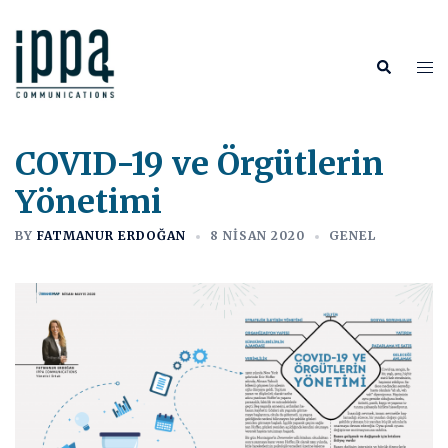
İçeriğe
atla
Tog
Search
me
COVID-19 ve Örgütlerin
Yönetimi
BY
FATMANUR ERDOĞAN
8 NISAN 2020
GENEL